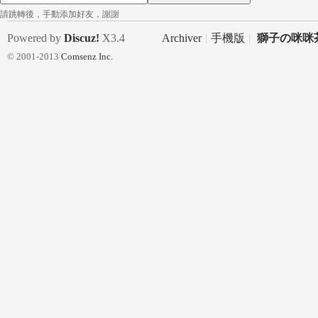
請跳轉後，手動添加好友，謝謝
一
Powered by
Discuz!
X3.4
Archiver
|
手機版
|
獅子の咪咪茶
© 2001-2013
Comsenz Inc.
日
女