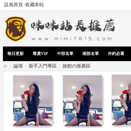
設為首頁
收藏本站
每日更新
尊貴VIP
中部名單
南部名單
外約必看
論壇
新手入門專區
旅館の推薦區
Te
»
›
›