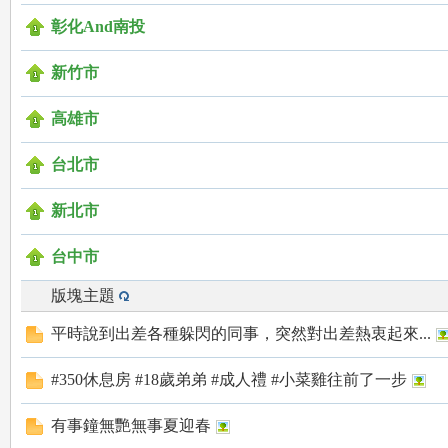
彰化And南投
新竹市
高雄市
台北市
mi
新北市
台中市
版塊主題
平時說到出差各種躲閃的同事，突然對出差熱衷起來...
mi
#350休息房 #18歲弟弟 #成人禮 #小菜雞往前了一步
有事鐘無艷無事夏迎春