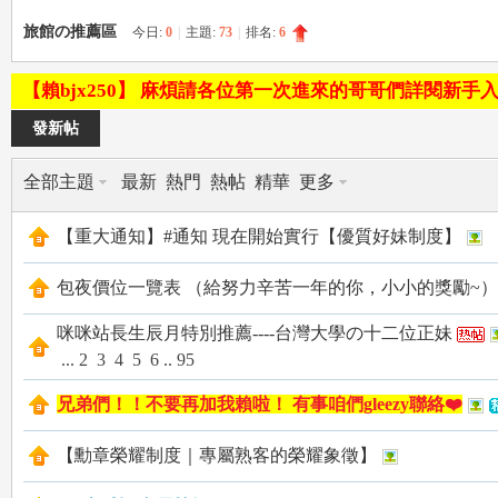
旅館の推薦區
今日:
0
|
主題:
73
|
排名:
6
le
【賴bjx250】 麻煩請各位第一次進來的哥哥們詳閱新手
發新帖
全部主題
最新
熱門
熱帖
精華
更多
【重大通知】#通知 現在開始實行【優質好妹制度】
包夜價位一覽表 （給努力辛苦一年的你，小小的獎勵~）
gr
咪咪站長生辰月特別推薦----台灣大學の十二位正妹
...
2
3
4
5
6
..
95
兄弟們！！不要再加我賴啦！ 有事咱們gleezy聯絡❤️
【勳章榮耀制度｜專屬熟客的榮耀象徵】