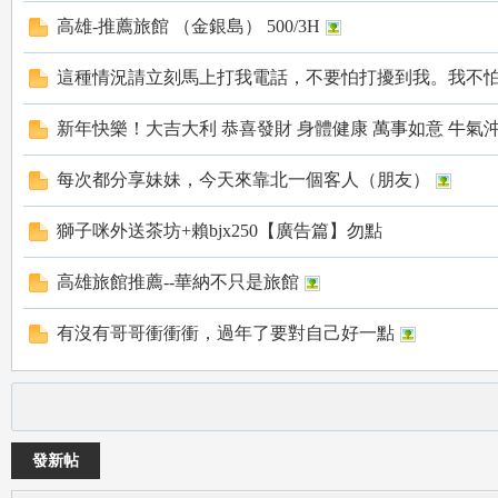
高雄-推薦旅館 （金銀島） 500/3H
這種情況請立刻馬上打我電話，不要怕打擾到我。我不怕.
新年快樂！大吉大利 恭喜發財 身體健康 萬事如意 牛氣
78
每次都分享妹妹，今天來靠北一個客人（朋友）
獅子咪外送茶坊+賴bjx250【廣告篇】勿點
高雄旅館推薦--華納不只是旅館
有沒有哥哥衝衝衝，過年了要對自己好一點
15
發新帖