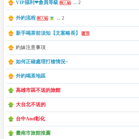
VIP福利❤會員等級
...
2
a
外約流程
...
2
新手喝茶前須知【文案略長】
約妹注意事項
如何正確處理打槍情況~
m
外約喝茶地區
高雄市區不送的旅館
大台北不送的
台中And彰化
：
臺南市旅館推薦