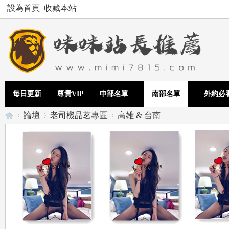
設為首頁
收藏本站
每日更新
尊貴VIP
中部名單
南部名單
外約必
論壇
老司機品茗專區
高雄 & 台南
Te
»
›
›