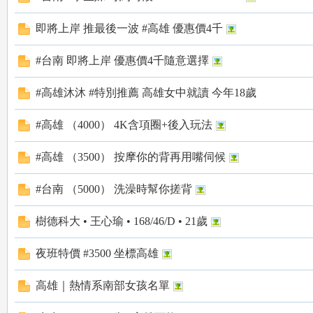
a
即將上岸 推最後一波 #高雄 優惠價4千
#台南 即將上岸 優惠價4千隨意選擇
#高雄沐沐 #特別推薦 高雄女中就讀 今年18歲
#高雄 （4000） 4K含項圈+後入玩法
m
#高雄 （3500） 按摩你的背再用嘴伺候
#台南 （5000） 洗澡時幫你搓背
樹德科大 • 王心瑜 • 168/46/D • 21歲
夜班特價 #3500 坐標高雄
高雄｜熱情系南部女孩名單
：