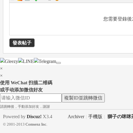
您需要登錄後
78
發表帖子
×
×
使用 WeChat 扫描二维碼
或手动添加微信好友
15
複製ID並跳轉微信
請跳轉後，手動添加好友，謝謝
Powered by
Discuz!
X3.4
Archiver
|
手機版
|
獅子の咪咪茶
© 2001-2013
Comsenz Inc.