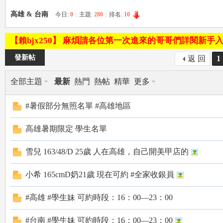
高雄 & 台南
今日:
0
|
主題:
280
|
排名:
10
le
【賴bjx250】 麻煩請各位第一次進來的哥哥們詳閱新手
發新帖
返 回
1
全部主題
最新
熱門
熱帖
精華
更多
#暑假部分無照名單 #高雄地區
高雄暑期限定 學生名單
gr
雪兒 163/48/D 25歲 人在高雄，自己開美甲店的
小希 165cmD奶21歲 現在可約 #全家收銀員
#高雄 #學生妹 可約時段：16：00—23：00
#台南 #學生妹 可約時段：16：00—23：00