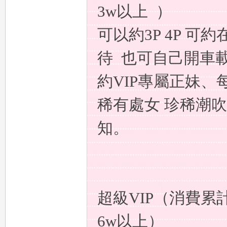
：
3w以上 ）
可以約3P 4P 可
待
也可自己開車載
約VIP專屬正妹、
稀有處女 珍稀潮
mi
知。
超級VIP（消費累
mi
6w以上）