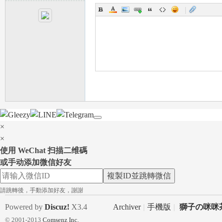
|
×
×
使用 WeChat 扫描二维碼
或手动添加微信好友
複製ID並跳轉微信
請跳轉後，手動添加好友，謝謝
Powered by
Discuz!
X3.4
Archiver
|
手機版
|
獅子の咪咪茶
© 2001-2013
Comsenz Inc.