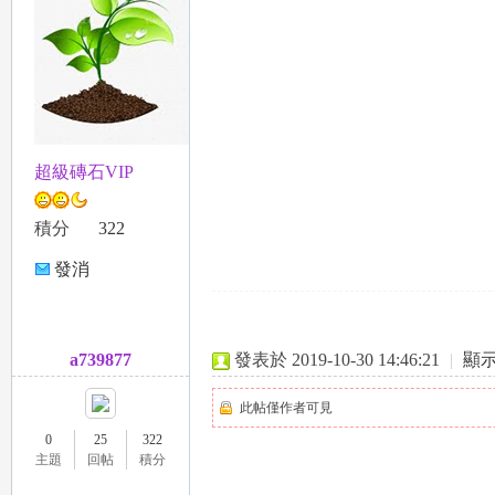
選
超級磚石VIP
積分
322
發消
息
a739877
發表於 2019-10-30 14:46:21
|
顯
此帖僅作者可見
0
25
322
主題
回帖
積分