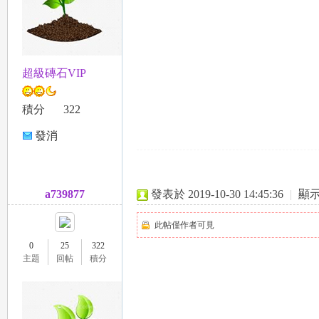
超級磚石VIP
積分
322
是
發消
息
a739877
發表於 2019-10-30 14:45:36
|
顯
此帖僅作者可見
0
25
322
主題
回帖
積分
精