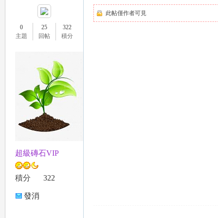
此帖僅作者可見
0
25
322
主題
回帖
積分
超級磚石VIP
積分
322
發消
息