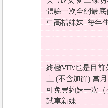
美 AV女優 三線
體驗一次全網最底
車高檔妹妹
每年
台
終極VIP/也是目
灣
上 (不含加節) 當
可免費約妹一次（
試車新妹