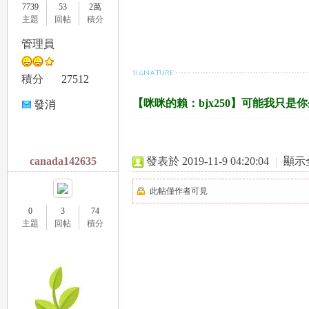
7739
53
2萬
主題
回帖
積分
管理員
積分
27512
【咪咪的賴：bjx250】可能我只
發消
息
canada142635
發表於 2019-11-9 04:20:04
|
顯示
此帖僅作者可見
0
3
74
主題
回帖
積分