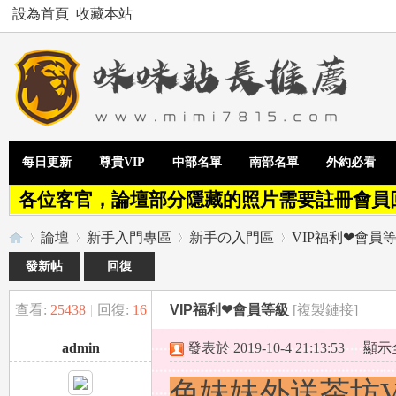
設為首頁
收藏本站
每日更新
尊貴VIP
中部名單
南部名單
外約必看
各位客官，論壇部分隱藏的照片需要註冊會員
論壇
新手入門專區
新手の入門區
VIP福利❤會員
發新帖
回復
查看:
25438
|
回復:
16
VIP福利❤會員等級
[複製鏈接]
Te
»
›
›
›
admin
發表於 2019-10-4 21:13:53
|
顯示
色妹妹外送茶坊V