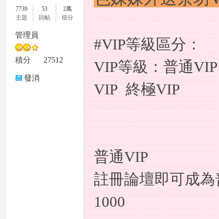
7739
53
2萬
主題
回帖
積分
管理員
#VIP等級區分：
le
積分
27512
VIP等級：普通VIP
發消
VIP 終極VIP
息
gr
普通VIP
註冊論壇即可成為
1000