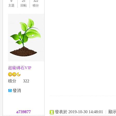
0
25
322
主題
回帖
積分
超級磚石VIP
積分
322
發消
息
a739877
發表於 2019-10-30 14:48:01
|
顯