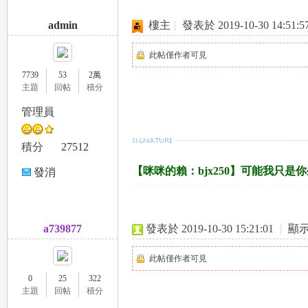
admin
樓主
|
發表於 2019-10-30 14:51:5
此帖僅作者可見
7739
53
2萬
主題
回帖
積分
管理員
積分
27512
【咪咪的賴：bjx250】可能我只
發消
息
a739877
發表於 2019-10-30 15:21:01
|
顯
此帖僅作者可見
0
25
322
主題
回帖
積分