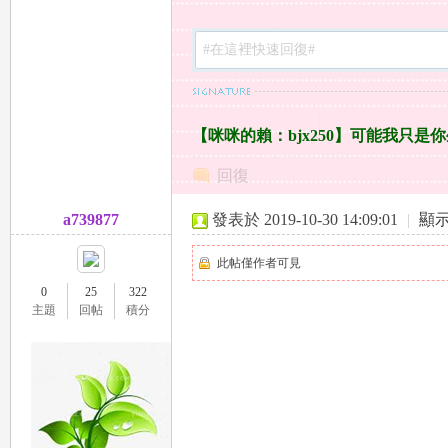
~
【咪咪的賴：bjx250】可能我只
回復
a739877
發表於 2019-10-30 14:09:01
|
顯
個
此帖僅作者可見
0
25
322
主題
回帖
積分
個