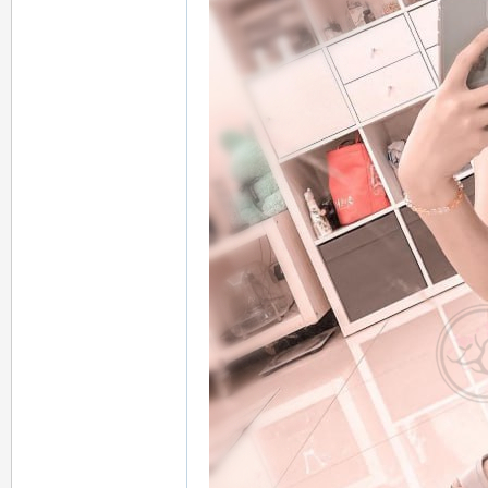
：
mi
mi