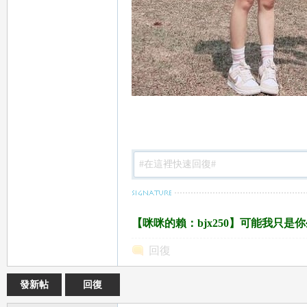
多
【咪咪的賴：bjx250】可能我只
百
回復
發新帖
回復