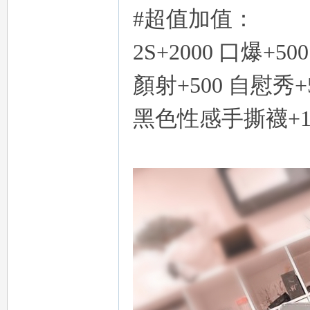
#超值加值：
a
2S+2000 口爆+500
顏射+500 自慰秀+
黑色性感手撕襪+1
m