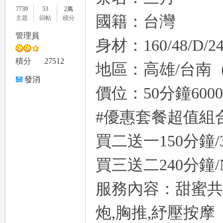
7739
53
2萬
國籍：台灣
主題
回帖
積分
管理員
身材：160/48/D/24
le
積分
27512
地區：高雄/台南
發消
價位：50分鐘6000
息
#優惠套餐超值組
買二送一150分鐘/
gr
買三送二240分鐘/
服務內容：甜蜜共浴
炮,胸推,紓壓按摩