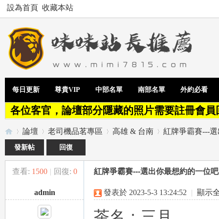
設為首頁
收藏本站
每日更新
尊貴VIP
中部名單
南部名單
外約必看
各位客官，論壇部分隱藏的照片需要註冊會員
論壇
老司機品茗專區
高雄 & 台南
紅牌爭霸賽--
發新帖
回復
查看:
1500
|
回復:
0
紅牌爭霸賽---選出你最想約的一位
Te
»
›
›
›
admin
發表於 2023-5-3 13:24:52
|
顯示
茶名：三月