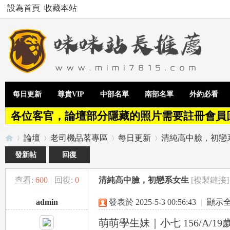
設為首頁
收藏本站
每日更新
尊貴VIP
中部名單
南部名單
外約必看
各位客官，論壇部分隱藏的照片需要註冊會員
論壇
老司機品茗專區
每日更新
清純高中臉，初戀
發新帖
回復
查看:
600
|
回復:
0
清純高中臉，初戀系女生
[複製鏈接]
Te
»
›
›
›
admin
發表於 2025-5-3 00:56:43
|
顯示
萌萌學生妹｜小七 156/A/19