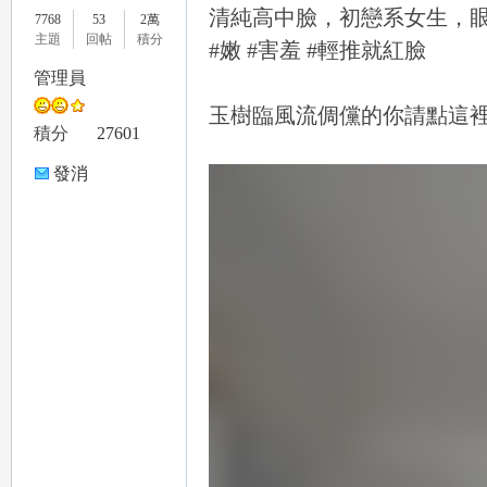
清純高中臉，初戀系女生，
7768
53
2萬
主題
回帖
積分
#嫩 #害羞 #輕推就紅臉
管理員
玉樹臨風流倜儻的你請點這裡@m
le
積分
27601
發消
息
gr