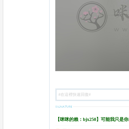
78
15
【咪咪的賴：bjx250】可能我只