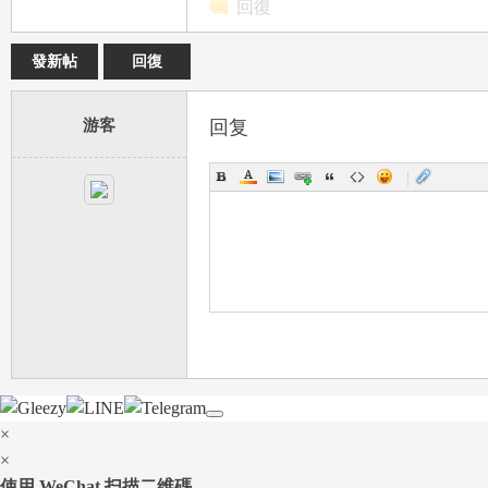
回復
發新帖
回復
台
游客
回复
|
灣
×
×
使用 WeChat 扫描二维碼