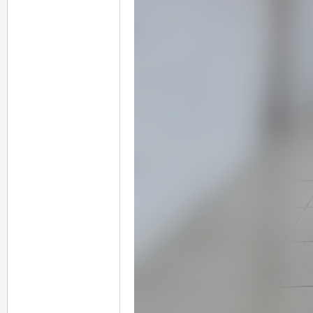
：
mi
mi