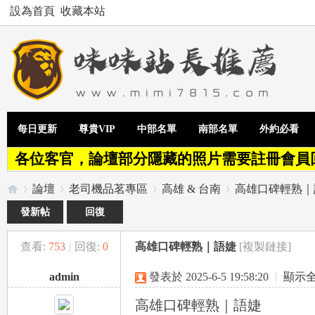
設為首頁
收藏本站
每日更新
尊貴VIP
中部名單
南部名單
外約必看
各位客官，論壇部分隱藏的照片需要註冊會員
論壇
老司機品茗專區
高雄 & 台南
高雄口碑輕熟｜
發新帖
回復
查看:
753
|
回復:
0
高雄口碑輕熟｜語婕
[複製鏈接]
Te
»
›
›
›
admin
發表於 2025-6-5 19:58:20
|
顯示
高雄口碑輕熟｜語婕