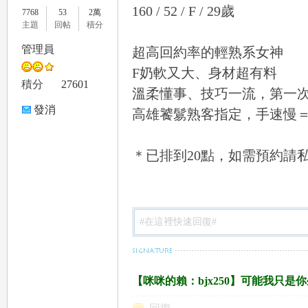
160 / 52 / F / 29歲
7768
53
2萬
主題
回帖
積分
管理員
超高回約率的輕熟系女神
F奶軟又大、身材超有料
le
積分
27601
溫柔懂事、技巧一流，第一
發消
高雄饕鬄熟客指定，手速慢
息
＊已排到20點，如需預約請
gr
【咪咪的賴：bjx250】可能我只