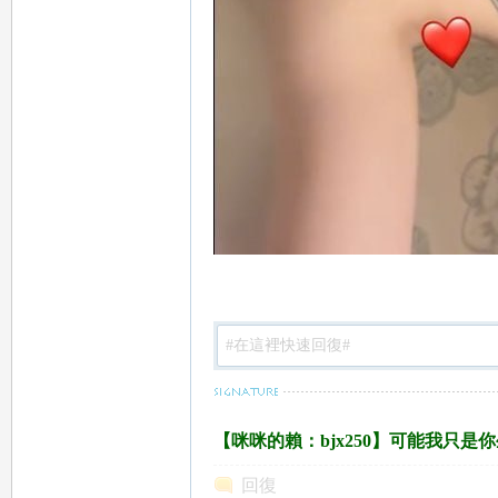
：
mi
【咪咪的賴：bjx250】可能我只
mi
回復