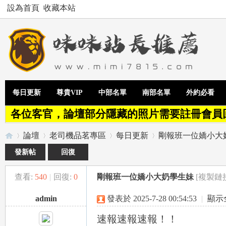
設為首頁
收藏本站
每日更新
尊貴VIP
中部名單
南部名單
外約必看
各位客官，論壇部分隱藏的照片需要註冊會員
論壇
老司機品茗專區
每日更新
剛報班一位嬌小大
發新帖
回復
查看:
540
|
回復:
0
剛報班一位嬌小大奶學生妹
[複製鏈
Te
»
›
›
›
admin
發表於 2025-7-28 00:54:53
|
顯示
速報速報速報！！