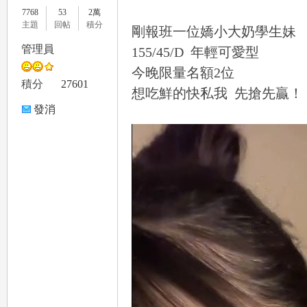
7768
53
2萬
主題
回帖
積分
剛報班一位嬌小大奶學生妹
管理員
155/45/D 年輕可愛型
今晚限量名額2位
le
積分
27601
想吃鮮的快私我 先搶先贏！
發消
息
gr