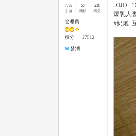
JOJO 1
7739
53
2萬
主題
回帖
積分
爆乳人妻
管理員
#奶炮 
le
積分
27512
發消
息
gr