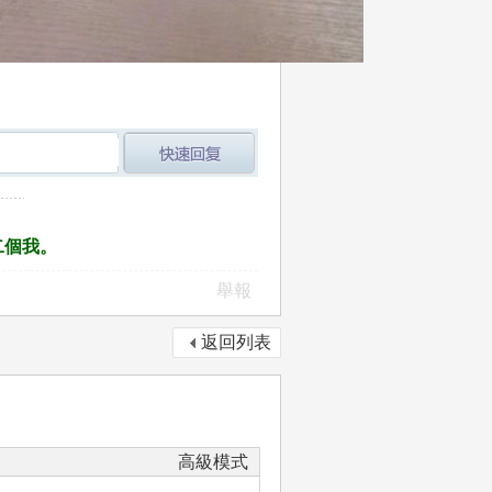
post_newreply
二個我。
舉報
返回列表
高級模式