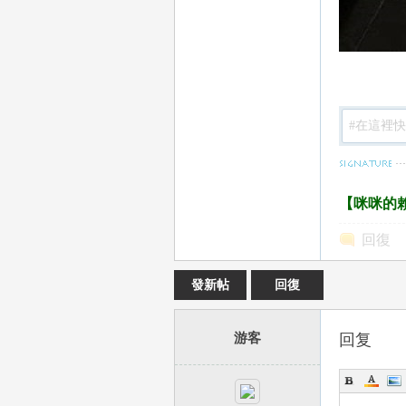
78
【咪咪的賴
回復
發新帖
回復
15
游客
回复