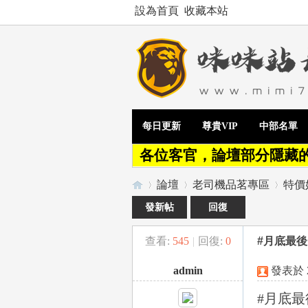
設為首頁
收藏本站
每日更新
尊貴VIP
中部名單
各位客官，論壇部分隱藏
論壇
老司機品茗專區
特價
發新帖
回復
查看:
545
|
回復:
0
#月底最後
Te
»
›
›
admin
發表於 20
#月底最