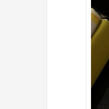
：
mi
mi