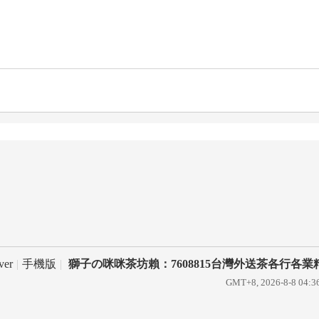
ver
|
手機版
|
獅子の咪咪茶坊賴：7608815台灣外送茶各行各業
GMT+8, 2026-8-8 04:3