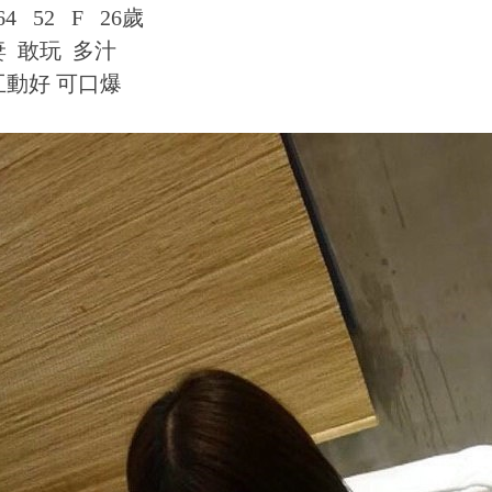
64 52 F 26歲
 敢玩 多汁
互動好 可口爆