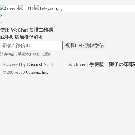
×
×
使用 WeChat 扫描二维碼
台
或手动添加微信好友
複製ID並跳轉微信
請跳轉後，手動添加好友，謝謝
Powered by
Discuz!
X3.4
Archiver
|
手機版
|
獅子の咪咪茶
© 2001-2013
Comsenz Inc.
灣