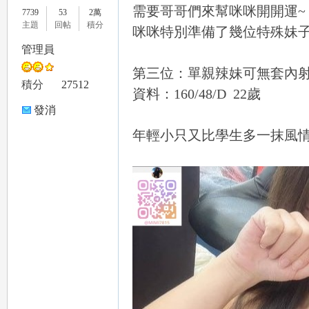
需要哥哥們來幫咪咪開開運~
7739
53
2萬
主題
回帖
積分
咪咪特別準備了幾位特殊妹子
管理員
第三位：單親辣妹可無套內
le
積分
27512
資料：160/48/D 22歲
發消
息
年輕小只又比學生多一抹風情
gr