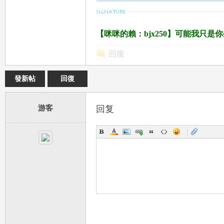
【咪咪的賴：bjx250】可能我只
回復
發新帖
回復
78
游客
回复
|
15