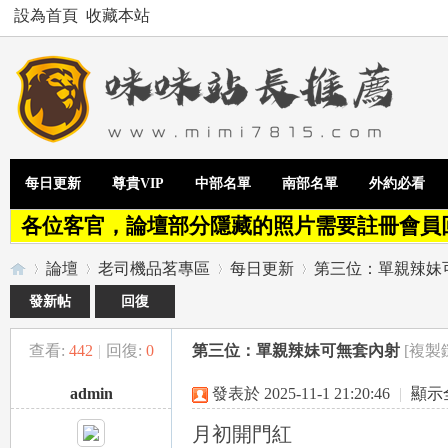
設為首頁
收藏本站
每日更新
尊貴VIP
中部名單
南部名單
外約必看
各位客官，論壇部分隱藏的照片需要註冊會員
論壇
老司機品茗專區
每日更新
第三位：單親辣妹
發新帖
回復
查看:
442
|
回復:
0
第三位：單親辣妹可無套內射
[複製
Te
»
›
›
›
admin
發表於 2025-11-1 21:20:46
|
顯示
月初開門紅