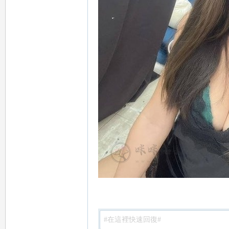
：
mi
mi