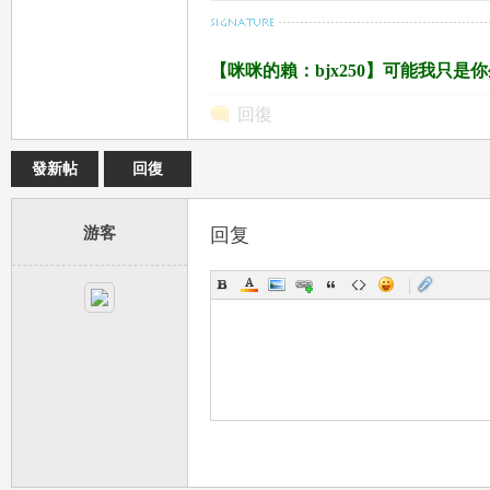
女
【咪咪的賴：bjx250】可能我只
回復
發新帖
回復
游客
回复
友
|
出