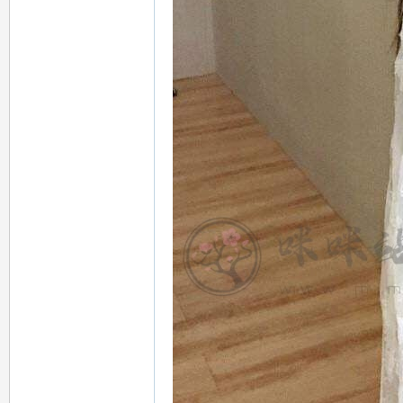
：
mi
mi