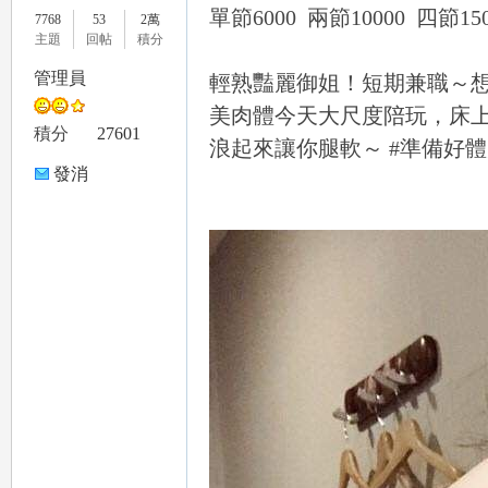
單節6000 兩節10000 四節150
7768
53
2萬
主題
回帖
積分
管理員
輕熟豔麗御姐！短期兼職～
美肉體今天大尺度陪玩，床
le
積分
27601
浪起來讓你腿軟～ #準備好
發消
息
gr