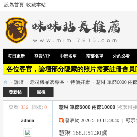
設為首頁
收藏本站
每日更新
尊貴VIP
中部名單
南部名單
外約必看
各位客官，論壇部分隱藏的照片需要註冊會員
論壇
老司機品茗專區
特價好康
慧琳 單節6000 兩節
發新帖
回復
查看:
336
|
回復:
0
慧琳 單節6000 兩節10000
[複製鏈接
Te
»
›
›
›
admin
發表於 2026-5-10 11:48:40
|
顯示
慧琳 168.F.51.30歲