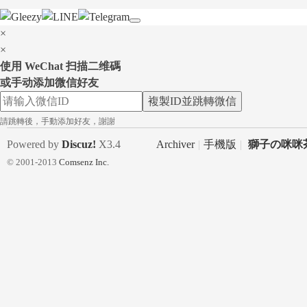
×
×
使用 WeChat 扫描二维碼
或手动添加微信好友
複製ID並跳轉微信
租
請跳轉後，手動添加好友，謝謝
Powered by
Discuz!
X3.4
Archiver
|
手機版
|
獅子の咪咪茶
© 2001-2013
Comsenz Inc.
中