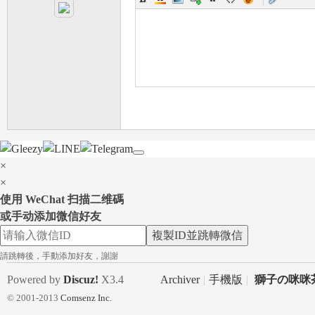
一
×
×
日
使用 WeChat 扫描二维碼
或手动添加微信好友
複製ID並跳轉微信
請跳轉後，手動添加好友，謝謝
Powered by
Discuz!
X3.4
Archiver
|
手機版
|
獅子の咪咪茶
© 2001-2013
Comsenz Inc.