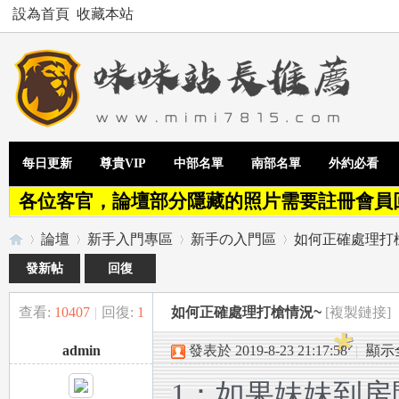
設為首頁
收藏本站
每日更新
尊貴VIP
中部名單
南部名單
外約必看
各位客官，論壇部分隱藏的照片需要註冊會員
論壇
新手入門專區
新手の入門區
如何正確處理打
發新帖
回復
查看:
10407
|
回復:
1
如何正確處理打槍情況~
[複製鏈接]
Te
»
›
›
›
admin
發表於 2019-8-23 21:17:58
|
顯示
1：如果妹妹到房