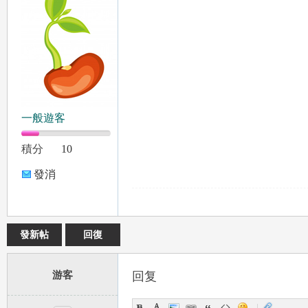
台
一般遊客
積分
10
發消
息
灣
發新帖
回復
游客
回复
|