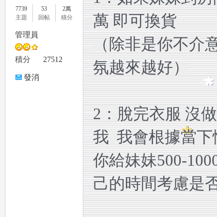
7739
53
2萬
萬 即可換貨
主題
回帖
積分
管理員
（除非是你不介意
le
積分
27512
氛越來越好）
發消
息
2：脫完衣服 沒
我 我會根據當下
gr
你給妹妹500-1
己的時間考慮是