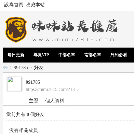
設為首頁
收藏本站
每日更新
尊貴VIP
中部名單
南部名單
外約必看
991785
好友
991785
https://mimi7815.com/?1313
Te
›
›
主題
個人資料
當前共有
0
個好友
沒有相關成員