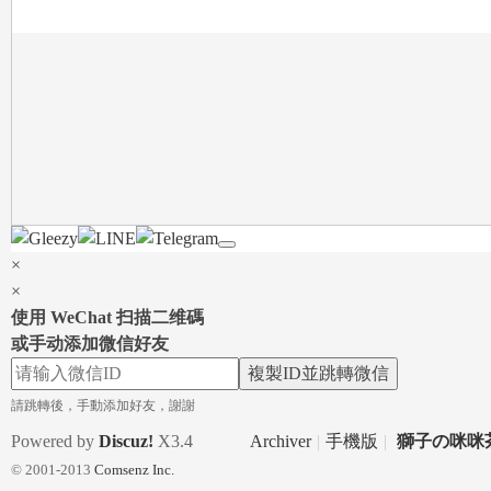
le
×
gr
×
使用 WeChat 扫描二维碼
或手动添加微信好友
複製ID並跳轉微信
請跳轉後，手動添加好友，謝謝
Powered by
Discuz!
X3.4
Archiver
|
手機版
|
獅子の咪咪茶
© 2001-2013
Comsenz Inc.